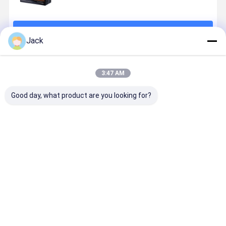
続行
Jack
推薦されたプロダクト
3:47 AM
Good day, what product are you looking for?
ディープサイ
産業用および
12V 100Ah RV
12V 200Ah
クル 12V
商業用エネル
リチウムバッ
リチウム電
LiFePO4 バッ
ギー貯蔵 スケ
テリー ディー
高容量
テリー パック
ーラブル高圧
プサイクル
LiFePO4 
12.8V 100Ah
LiFePO4シス
LiFePO4 キャ
自転車用
ベストプライス
ベストプライス
ベストプライス
ベストプラ
高安全 長寿命
テム 12.8V
ンピングカー
100Ah
用バッテリー