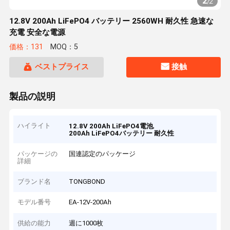
2
/
2
12.8V 200Ah LiFePO4 バッテリー 2560WH 耐久性 急速な
充電 安全な電源
価格：131
MOQ：5
ベストプライス
接触
製品の説明
ハイライト
,
12.8V 200Ah LiFePO4電池
200Ah LiFePO4バッテリー 耐久性
パッケージの
国連認定のパッケージ
詳細
ブランド名
TONGBOND
モデル番号
EA-12V-200Ah
供給の能力
週に1000枚