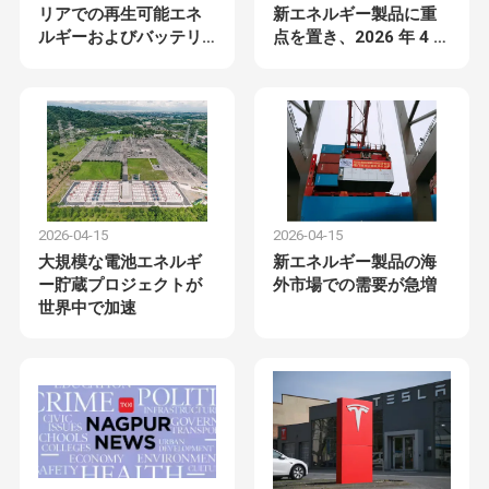
リアでの再生可能エネ
新エネルギー製品に重
ルギーおよびバッテリ
点を置き、2026 年 4 月
ー貯蔵プロジェクトを
に開幕
拡大
2026-04-15
2026-04-15
大規模な電池エネルギ
新エネルギー製品の海
ー貯蔵プロジェクトが
外市場での需要が急増
世界中で加速
2021年に設立されたドングアン・トンバン・テクノロジ
ー株式会社は,高品質のエネルギー貯蔵リチウム電池の開
発および生産に専念するプロのメーカーです.技術革新と
持続可能なエネルギーソリューションに重点を置く信頼
家へ
製品
わたしたち
工場 ツアー
性と効率の良い リチウム鉄リン酸塩 (LiFePO4) バッテリ
に つい て
ーシステムを 提供しています私たちの先進的な生産能力
と組み合わせた様々な用途に合わせて 業界をリードする
製品を 提供できます