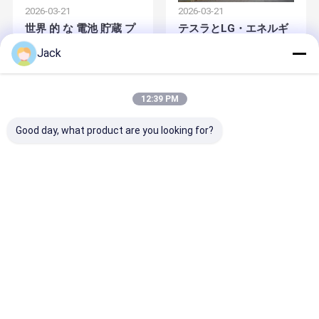
2026-03-21
2026-03-21
壁に設置された リチウム電池システムや スタックに設置
された リチウム電池システムなどまた,鉛酸代替溶液バッ
世界 的 な 電池 貯蔵 プ
テスラとLG・エネルギ
テリー管理システム (BMS) を搭載し 安定した性能と長寿
ロジェクト が 増加 し
ーソリューションが430
を保証します 6000回以上の充電サイクルで私たちの
Jack
品質管理
連絡 くださ
ニュース
事件
LiFePO4電池は,伝統的な鉛酸電池と比較して優れた耐久
て い ます
億ドルをエネルギー貯
性とエネルギー効率を提供します.
い
蔵電池生産に投資
トンバン・テクノロジーでは,ヨーロッパ,イギリス,東南ア
ジア全域で 強力な市場存在を誇っています.UN38.3信頼性
12:39 PM
とコンプライアンスのあるエネルギー貯蔵ソリューショ
Lifepo4 リチウム電池
ンを提供することに コミットしている.高品質のエネルギ
ー貯蔵ソリューションを提供することに 焦点を当てるこ
Good day, what product are you looking for?
とができます.
太陽エネルギー貯蔵システム
エネルギー貯蔵業界におけるイノベーションと持続可能
性を推進します 安全で高性能な環境に優しいバッテリー
壁掛けバッテリー
ソリューションで 清潔なエネルギーへの移行を支援しま
す継続的にテクノロジーを最適化し,顧客中心のソリュー
2026-03-10
2026-03-10
ションに焦点を当てることで,私たちはパートナーにとっ
ラック式バッテリー
ソーラープラス 電池 貯
LiFePO4 エネルギー貯
て長期的価値を創造し,よりグリーンで持続可能な未来に
貢献することを目指しています.
蔵 システム は 世界 規
蔵電池の世界的な需要
積み重ね可能な電池のパック
模 の エネルギー プロジ
は成長し続ける
ェクト に 拡大
12V LiFePO4電池のパック
24v LiFePO4電池のパック
ホーム
企業情報
お問い合わせ
48v Lifepo4電池のパック