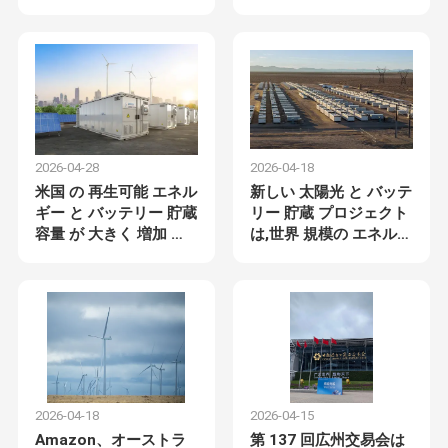
抜く
2026-04-28
2026-04-18
米国 の 再生可能 エネル
新しい 太陽光 と バッテ
ギー と バッテリー 貯蔵
リー 貯蔵 プロジェクト
容量 が 大きく 増加 す
は,世界 規模の エネルギ
る
ー 移行 を 加速 し て い
ます
2026-04-18
2026-04-15
Amazon、オーストラ
第 137 回広州交易会は