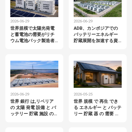
2026-06-29
2026-06-29
世界規模で太陽光発電
ADB、カンボジアでの
と蓄電池の需要がリチ
バッテリーエネルギー
ウム電池パック製造者
貯蔵展開を加速する資
の成長を牽引
金提供を承認
2026-06-29
2026-05-25
世界 銀行 は,リベリア
世界 規模 で 再生 でき
の 太陽 発電 設備 と バ
る エネルギー と バッテ
ッテリー 貯蔵 施設 の
リー 貯蔵 器 の 需要 が
拡張 に 支援 し て い ま
増加 し て い ます
す