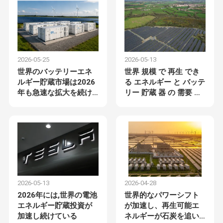
2026-05-25
2026-05-13
世界のバッテリーエネ
世界 規模 で 再生 でき
ルギー貯蔵市場は2026
る エネルギー と バッテ
年も急速な拡大を続け
リー 貯蔵 器 の 需要 が
る
増加 し て い ます
2026-05-13
2026-04-28
2026年には,世界の電池
世界的なパワーシフト
エネルギー貯蔵投資が
が加速し、再生可能エ
加速し続けている
ネルギーが石炭を追い