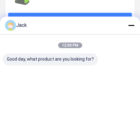
続行
Jack
推薦されたプロダクト
12:00 PM
Good day, what product are you looking for?
1000W 電源発
高容量 キャン
200W 高電力
キャンピン
電所 LiFePO4
ピング 携帯電
携帯電源 緊急
ポータブル
バッテリー用
源 400W
備蓄発電機
源 純正弦波
LCDディスプ
700W キャン
力 屋外電子
レイ キャンプ
ピング 発電機
器用
ベストプライス
ベストプライス
ベストプライス
ベストプラ
用・緊急用