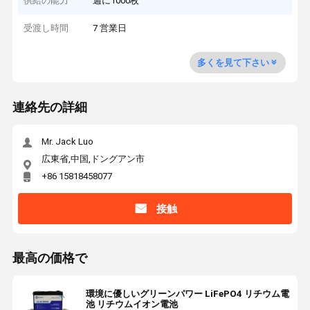
供給の能力
週に1000枚
受渡し時間
7 営業日
多くを見て下さい
連絡先の詳細
Mr. Jack Luo
広東省,中国,ドングアン市
+86 15818458077
接触
最高の価格で
環境に優しいグリーンパワー LiFePO4 リチウム電
池 リチウムイオン電池