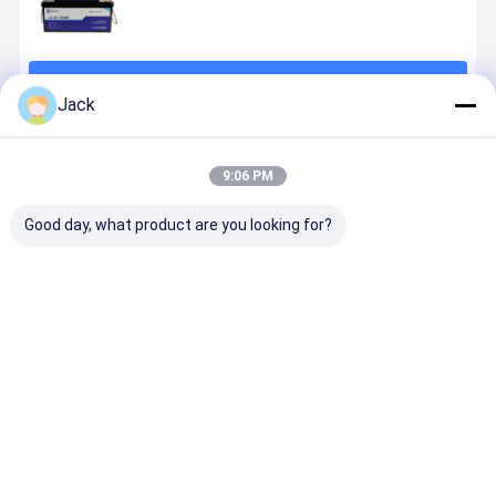
続行
Jack
推薦されたプロダクト
9:06 PM
Good day, what product are you looking for?
コンパクト
ハイブリッド
12V 100Ah
51.2V 200
24V リチウム
グリッド 太陽
LiFePO4 リチ
ホーム PV 
イオン電池
光発電貯蔵シ
ウム電池 ディ
テリー 貯蔵
100Ah 高容量
ステム 50KW
ープサイクル
ステム 10K
エネルギー貯
10KW ネット
最大エネルギ
Future Pro
ベストプライス
ベストプライス
ベストプライス
ベストプラ
蔵庫
ワークと太陽
ー密度を解放
Home エネ
光発電のシー
する
ギー
ムレス切換