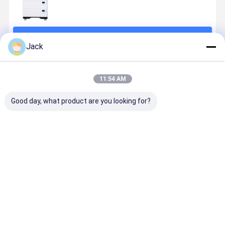
続行
Jack
推薦されたプロダクト
11:54 AM
Good day, what product are you looking for?
ハウス モジュ
51.2V 200Ah
ホーム 積み立
51.2V 積み
ール式積み重
積み重ねられ
てられるバッ
ねられるバ
ね可能なリチ
るバッテリー
テリー パック
テリー パッ
ウム電池
パワーの高い
51.2V 200Ah
200Ah 太
51.2V 200Ah
太陽光発電の
太陽電池 リチ
とバッテリ
ベストプライス
ベストプライス
ベストプライス
ベストプラ
太陽電池 6000
蓄電池
ウム電池 エネ
ストレージ 
サイクル
ルギー貯蔵
マートエネ
ギーソリュ
ション