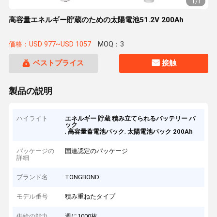
1
/
1
高容量エネルギー貯蔵のための太陽電池51.2V 200Ah
価格：USD 977~USD 1057
MOQ：3
ベストプライス
接触
製品の説明
ハイライト
エネルギー 貯蔵 積み立てられるバッテリー パ
ック
,
,
高容量蓄電池パック
太陽電池パック 200Ah
パッケージの
国連認定のパッケージ
詳細
ブランド名
TONGBOND
モデル番号
積み重ねたタイプ
供給の能力
週に1000枚