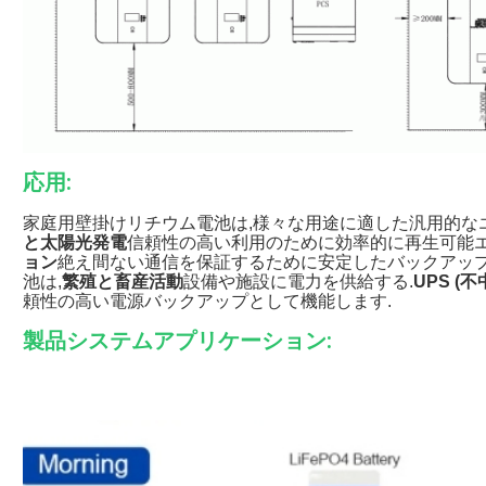
応用:
家庭用壁掛けリチウム電池は,様々な用途に適した汎用的な
と太陽光発電
信頼性の高い利用のために効率的に再生可能エ
ョン
絶え間ない通信を保証するために安定したバックアップ
池は,
繁殖と畜産活動
設備や施設に電力を供給する.
UPS (
頼性の高い電源バックアップとして機能します.
製品システムアプリケーション: