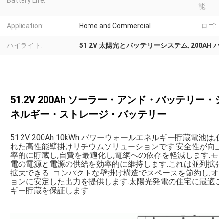
Battery Life:
能:
Application:
Home and Commercial
ロゴ:
ハイライト:
51.2V 太陽光とバッテリーシステム
,
200AH
51.2V 200Ah ソーラー・アンド・バッテリー
ネルギー・ストレージ・バッテリー
51.2V 200Ah 10kWh パワーウォールエネルギー貯蔵
れた高性能壁掛けリチウムソリューションです.安全性が向
率的に貯蔵し,自費を最適化し,電網への依存を軽減します.
電の電源と電源の供給を効率的に維持します.これは並列拡
拡大できる. コンパクトな壁掛け構造でスペースを節約し,
ョンに安定した出力を提供します.太陽光発電の住宅に最適こ
ギー貯蔵を保証します