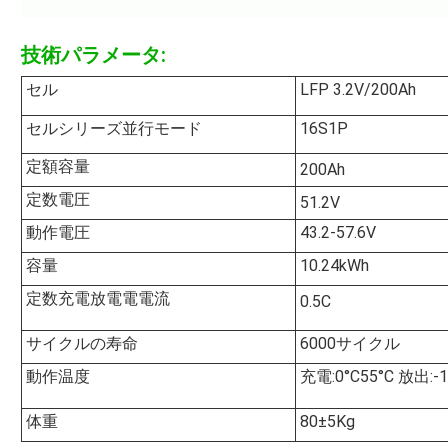
技術パラメータ:
セル
LFP 3.2V/200Ah
セルシリーズ並行モード
16S1P
定額容量
200Ah
定数電圧
51.2V
動作電圧
43.2-57.6V
容量
10.24kWh
定数充電放電電電流
0.5C
サイクルの寿命
6000サイクル
動作温度
充電:0°C55°C 放出:-1
体重
80±5Kg