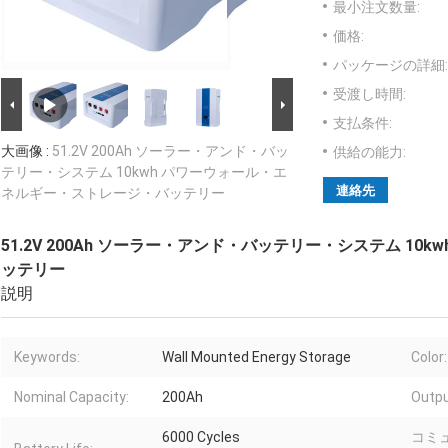
最小注文数量:
価格:
パッケージの詳細:
受渡し時間:
支払条件:
大画像 :
51.2V 200Ah ソーラー・アンド・バッ
供給の能力:
テリー・システム 10kwh パワーウォール・エ
連絡先
ネルギー・ストレージ・バッテリー
51.2V 200Ah ソーラー・アンド・バッテリー・システム 1
ッテリー
説明
Keywords:
Wall Mounted Energy Storage
Color:
Nominal Capacity:
200Ah
Outpu
6000 Cycles
コミ