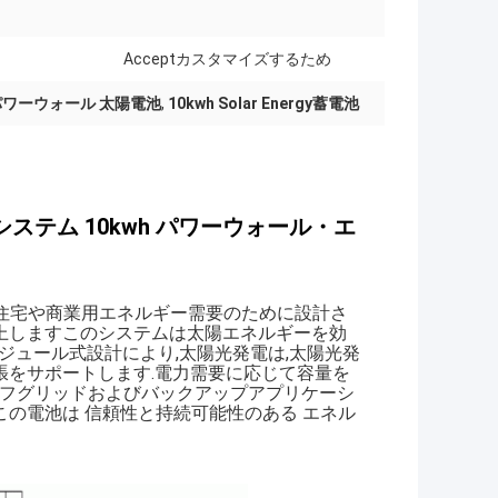
Acceptカスタマイズするため
 パワーウォール 太陽電池
,
10kwh Solar Energy蓄電池
・システム 10kwh パワーウォール・エ
電池は,住宅や商業用エネルギー需要のために設計さ
上しますこのシステムは太陽エネルギーを効
モジュール式設計により,太陽光発電は,太陽光発
張をサポートします.電力需要に応じて容量を
オフグリッドおよびバックアップアプリケーシ
の電池は 信頼性と持続可能性のある エネル