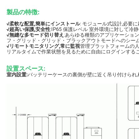
製品の特徴:
√
柔軟な配置,簡単にインストール
: モジュール式設計,必要
√
超高い保護,安全性
:IP65 保護レベル 室外環境に対して冷
√
無縫な多モード切り替え
:あらゆる種類のアプリケーション
フ・グリッド・グリッド・ブラックアウトモードへのシー
√
リモートモニタリング,常に監視
管理プラットフォームの人
リアルタイムで作業状態を見るために自由にログインするこ
設置スペース:
室内設置:
バッテリーケースの裏側が壁に近く吊り付けられ,