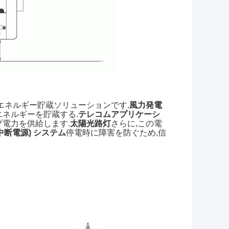
エネルギー貯蔵ソリューションです.
風力発電
ネルギーを貯蔵する.
テレコムアプリケーシ
電力を供給します.
太陽光路灯
さらに,この電
不中断電源) システム
停電時に障害を防ぐため,信